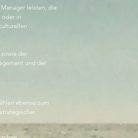
 Manager leisten, die
 oder in
ulturellen
 sowie der
nagement und der
zählen ebenso zum
strategischer
rachen.