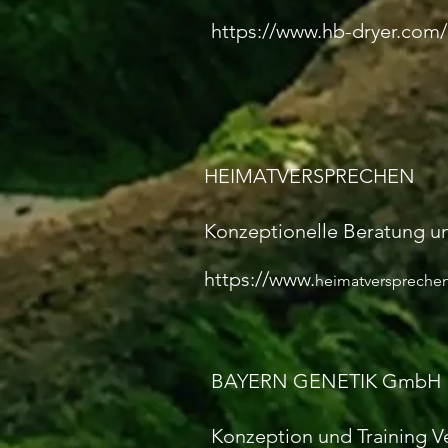
https://www.hb-dryer.com/
HEIMATVERSPRECHEN
Konzeptionelle Beratung u
https://www
.
heimatverspreche
BAYERN GENETIK GmbH
Konzeption und Training 