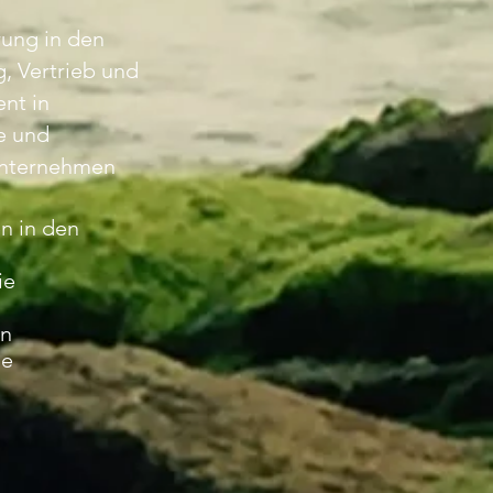
rung in den
, Vertrieb und
nt in
e und
Unternehmen
n in den
ie
en
ie