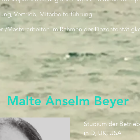
ng, Vertrieb, Mitarbeiterführung.
or-/Masterarbeiten im Rahmen der Dozententätigk
Malte Anselm Beyer
Studium der Betrieb
in D, UK, USA