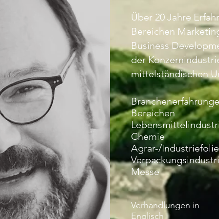
Über 20 Jahre Erfah
Bereichen Marketing
Business Developme
der Konzernindustri
mittelständischen 
Branchenerfahrunge
Bereichen
Lebensmittelindustr
Chemie
Agrar-/Industriefoli
Verpackungsindustr
Messe
Verhandlungen in
Englisch