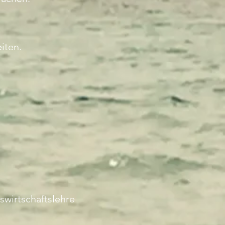
eiten.
swirtschaftslehre