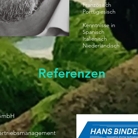
Französisch
Portugiesisch
Kenntnisse in
Spanisch
Italienisch
Niederländisch
Referenzen
 GmbH
Vertriebsmanagement